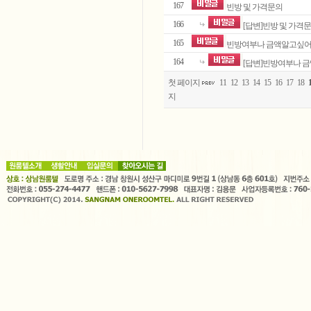
167
빈방 및 가격문의
166
[답변]빈방 및 가격
165
빈방여부나 금액알고싶
164
[답변]빈방여부나 
첫 페이지
11
12
13
14
15
16
17
18
지