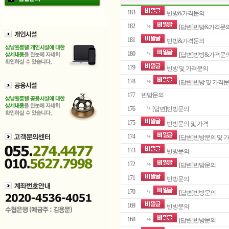
183
빈방&가격문의
182
[답변]빈방&가격문
181
빈방&가격문의
180
[답변]빈방&가격문
179
빈방 및 가격문의
178
[답변]빈방 및 가격
177
빈방문의
176
[답변]빈방문의
175
빈방문의 및 가격
174
[답변]빈방문의 및 
173
빈방문의
172
[답변]빈방문의
171
빈방문의
170
[답변]빈방문의
169
빈방문의
168
[답변]빈방문의